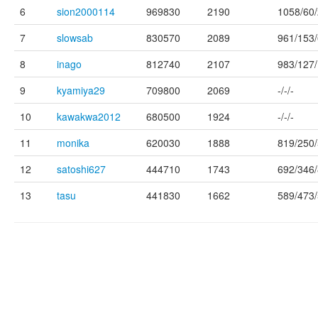
6
sion2000114
969830
2190
1058/60/
7
slowsab
830570
2089
961/153/
8
inago
812740
2107
983/127
9
kyamiya29
709800
2069
-/-/-
10
kawakwa2012
680500
1924
-/-/-
11
monika
620030
1888
819/250
12
satoshi627
444710
1743
692/346
13
tasu
441830
1662
589/473