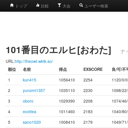
トップ
比較
大会
ユーザー検索
101番目のエルヒ[おわた]
ナ
URL:
http://theowt.wktk.so/
順位
名前
得点
EXSCORE
良/可/不
1
kun415
1056410
2254
1120/0/0
2
yunomi1357
1035110
2230
1098/22/
3
oboro
1029390
2208
1074/46/
4
ecottea
1011460
2183
1040/80/
5
sano1020
1008410
2179
1049/71/