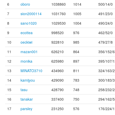
6
oboro
1038860
1014
500/14/0
7
sion2000114
1031760
1005
491/23/0
8
sano1020
1029530
1004
490/24/0
9
ecottea
998520
976
462/52/0
10
oeckiwi
922810
985
479/27/8
11
mazan001
626210
864
356/152/6
12
monika
625980
897
395/107/1
13
MINATO3710
434960
811
324/163/2
14
kamijyou
429090
783
300/183/3
15
tasu
428790
748
258/232/2
16
tanakar
337400
750
294/162/5
17
parsley
231250
576
176/224/