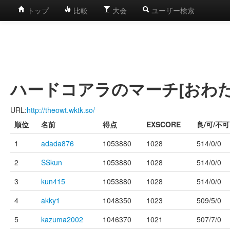
トップ
比較
大会
ユーザー検索
ハードコアラのマーチ[おわ
URL:
http://theowt.wktk.so/
順位
名前
得点
EXSCORE
良/可/不可
1
adada876
1053880
1028
514/0/0
2
SSkun
1053880
1028
514/0/0
3
kun415
1053880
1028
514/0/0
4
akky1
1048350
1023
509/5/0
5
kazuma2002
1046370
1021
507/7/0