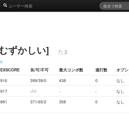
ユーザー検索
[むずかしい]
たま
m/
EXSCORE
良/可/不可
最大コンボ数
連打数
オプシ
916
399/39/0
438
0
なし
917
-/-/-
-
-
なし
881
371/65/2
358
0
なし