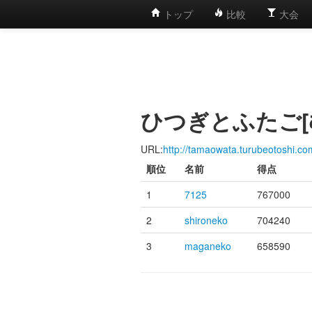
トップ
比較
大会
ひつぎとふたご
URL:
http://tamaowata.turubeotoshi.co
順位
名前
得点
1
7125
767000
2
shironeko
704240
3
maganeko
658590