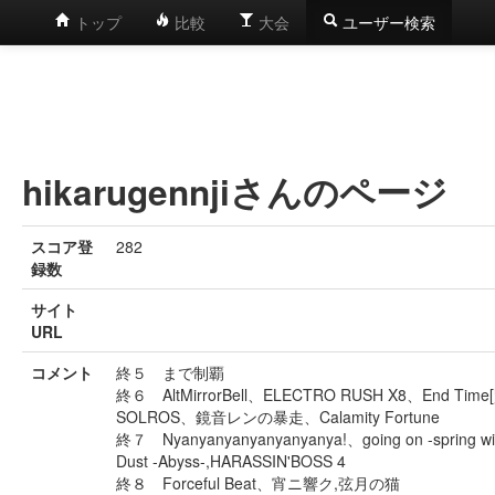
トップ
比較
大会
ユーザー検索
hikarugennjiさんのページ
スコア登
282
録数
サイト
URL
コメント
終５ まで制覇
終６ AltMirrorBell、ELECTRO RUSH X8、End T
SOLROS、鏡音レンの暴走、Calamity Fortune
終７ Nyanyanyanyanyanyanya!、going on -spr
Dust -Abyss-,HARASSIN'BOSS 4
終８ Forceful Beat、宵ニ響ク,弦月の猫