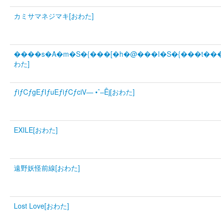
カミサマネジマキ[おわた]
����s�A�m�S�{���[�h�@���I�S�{���t���
わた]
ƒiƒCƒgEƒIƒuEƒiƒCƒciV— •ˆ–Êj[おわた]
EXILE[おわた]
遠野妖怪前線[おわた]
Lost Love[おわた]