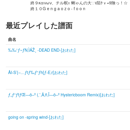
終９κανων、チル螟ｪ 蜊ゃんの大∵ｮ陌ｹｖ=9険っ！☆
終１０G e n g a o z o - f o o n
最近プレイした譜面
曲名
‰‰¹ƒ~ƒN‚ÌÁŽ¸ -DEAD END-[おわた]
ÅI‹S’{–…ƒtƒ‰ƒ“ƒh[ƒ‹E‚r[おわた]
ƒ„ƒ“ƒfƒŒ—ö–º (‚¨‚Ä‚ñ‚Î—ö–º Hystericboom Remix)[おわた]
going on -spring wind-[おわた]